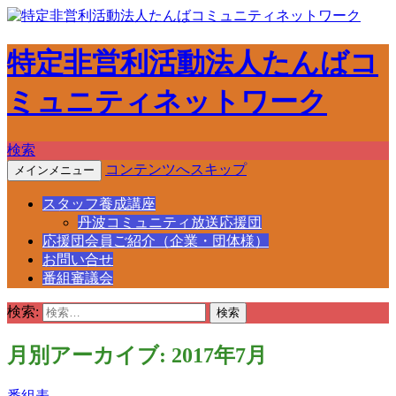
特定非営利活動法人たんばコ
ミュニティネットワーク
検索
コンテンツへスキップ
メインメニュー
スタッフ養成講座
丹波コミュニティ放送応援団
応援団会員ご紹介（企業・団体様）
お問い合せ
番組審議会
検索:
月別アーカイブ: 2017年7月
番組表