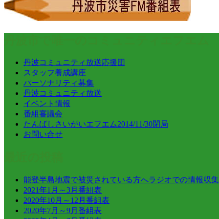
丹波市で唯一のコミュニティエフエム
丹波コミュニティ放送応援団
スタッフ養成講座
パーソナリティ募集
丹波コミュニティ放送
イベント情報
番組審議会
たんばしさいがいエフエム2014/11/30閉局
お問い合せ
最近の投稿
能登半島地震で被災されている方へラジオでの情報収集
2021年1月～3月番組表
2020年10月～12月番組表
2020年7月～9月番組表