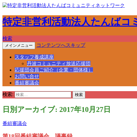
特定非営利活動法人たんばコ
検索
コンテンツへスキップ
メインメニュー
スタッフ養成講座
丹波コミュニティ放送応援団
応援団会員ご紹介（企業・団体様）
お問い合せ
番組審議会
検索:
日別アーカイブ: 2017年10月27日
番組審議会
第18回番組審議会 議事録